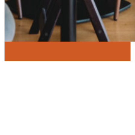
Les Escapades Gourmandes
Sur le site de la Fondation La Rozavère
Chemin de Rovéréaz 23
1012 Lausanne
+41 58 211 70 50